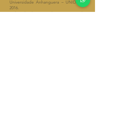
Universidade Anhanguera – UNIDERP -
2016.
Delegada da Caixa de Assistência dos
Advogados da OAB/PR.
Juíza Leiga perante o Juizado Especial
Cível da Comarca de Castro/PR.